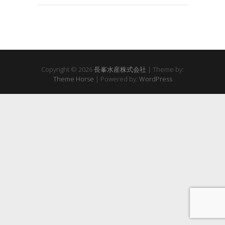
Copyright © 2026
長峯水産株式会社
| Theme by:
Theme Horse
| Powered by:
WordPress